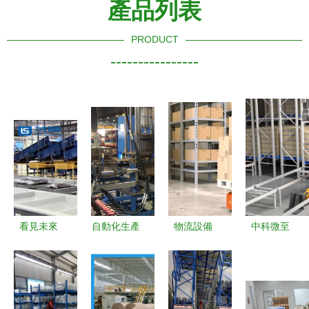
產品列表
PRODUCT
----------------
看見未來
自動化生產
物流設備
中科微至
當服裝紡織
線與物流倉
現代物流及
以智能倉配
行業擁抱智
儲系統工程
倉儲自動化
一體化，開
慧物流與倉
特點、工藝
的核心引擎
啟工廠物流
儲自動化工
布局及設備
自動化新篇