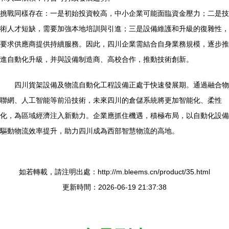
挑戰同樣存在：一是初始投資較高，中小企業可能面臨資金壓力；二是技
術人才短缺，需要加強本地培訓與引進；三是設備維護和升級的復雜性，
要求供應商提供持續服務。因此，四川企業需結合自身業務規模，逐步推
進自動化升級，并與設備制造商、高校合作，推動技術創新。
四川貨架設備及物流自動化工程設備正處于快速發展期。通過融合物
聯網、人工智能等前沿技術，未來四川的倉儲系統將更加智能化、柔性
化，為區域經濟注入新動力。企業應抓住機遇，積極布局，以自動化設備
驅動物流效率提升，助力四川成為西部智慧物流的高地。
如若轉載，請注明出處：http://m.bleems.cn/product/35.html
更新時間：2026-06-19 21:37:38