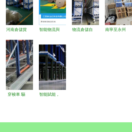
程設備
應用
章
河南倉儲貨
智能物流與
物流倉儲自
南寧至永州
架廠家 引
智造未來
動化 驅動
物流運輸服
領物流及倉
華南國際瓦
現代供應鏈
務與倉儲自
儲自動化工
楞展引領倉
的五大核心
動化解決方
程設備新篇
儲與工廠自
系統
案
章
動化新浪潮
穿梭車 驅
智能賦能，
動倉儲物流
重塑未來
邁向智能高
物流倉儲智
效新時代
能化升級的
必然趨勢與