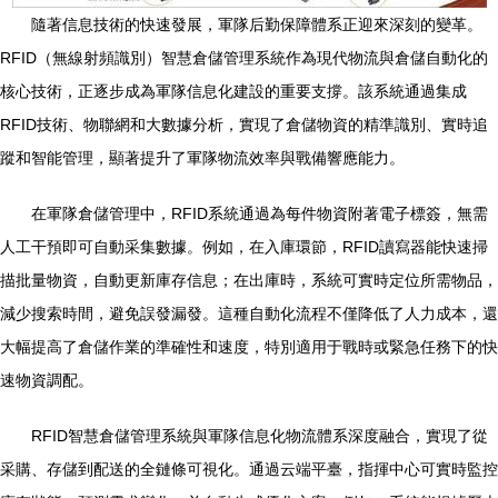
隨著信息技術的快速發展，軍隊后勤保障體系正迎來深刻的變革。
RFID（無線射頻識別）智慧倉儲管理系統作為現代物流與倉儲自動化的
核心技術，正逐步成為軍隊信息化建設的重要支撐。該系統通過集成
RFID技術、物聯網和大數據分析，實現了倉儲物資的精準識別、實時追
蹤和智能管理，顯著提升了軍隊物流效率與戰備響應能力。
在軍隊倉儲管理中，RFID系統通過為每件物資附著電子標簽，無需
人工干預即可自動采集數據。例如，在入庫環節，RFID讀寫器能快速掃
描批量物資，自動更新庫存信息；在出庫時，系統可實時定位所需物品，
減少搜索時間，避免誤發漏發。這種自動化流程不僅降低了人力成本，還
大幅提高了倉儲作業的準確性和速度，特別適用于戰時或緊急任務下的快
速物資調配。
RFID智慧倉儲管理系統與軍隊信息化物流體系深度融合，實現了從
采購、存儲到配送的全鏈條可視化。通過云端平臺，指揮中心可實時監控