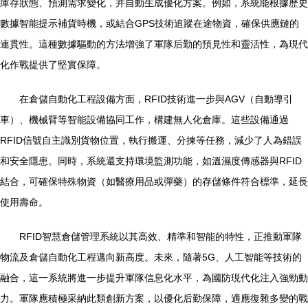
庫存狀態、預測需求變化，并自動生成優化方案。例如，系統能根據歷史
數據智能提示補貨時機，或結合GPS技術追蹤在途物資，確保供應鏈的
連貫性。這種數據驅動的方法增強了軍隊后勤的預見性和靈活性，為現代
化作戰提供了堅實保障。
在倉儲自動化工程設備方面，RFID技術進一步與AGV（自動導引
車）、機械臂等智能設備協同工作，構建無人化倉庫。這些設備通過
RFID信號自主識別貨物位置，執行搬運、分揀等任務，減少了人為錯誤
和安全隱患。同時，系統還支持環境監測功能，如溫濕度傳感器與RFID
結合，可確保特殊物資（如醫療用品或彈藥）的存儲條件符合標準，延長
使用壽命。
RFID智慧倉儲管理系統以其高效、精準和智能的特性，正推動軍隊
物流及倉儲自動化工程邁向新高度。未來，隨著5G、人工智能等技術的
融合，這一系統將進一步提升軍隊信息化水平，為國防現代化注入強勁動
力。軍隊應積極采納此類創新方案，以優化后勤保障，適應復雜多變的戰