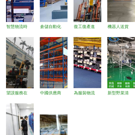
智慧物流時
倉儲自動化
復工復產進
機器人送貨
代下的倉儲
自主移動機
行時丨“眨
初創公司融
成本控制策
器人賦能企
眼工夫”的
資熱潮涌
略與自動化
業迎戰“雙
背后 解密
動，物流與
設備應用
十一”大考
深圳企業如
倉儲自動化
何借力自動
迎來新變革
化物流撬動
全球市場
望謨服務在
中國供應商
為服裝物流
新型野菜清
深圳二手設
物流及倉儲
賦能 全流
洗機選購與
備代理出口
自動化工程
程深度服務
高效生產建
海運報關領
設備的價格
鑄就自動化
議——諸城
域的業內口
解析與廠家
工程生命力
市利特食品