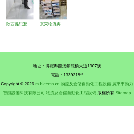
碑
選擇
機械與自動
化倉儲物流
整合方案
陜西孫思邈
京東物流再
中藥材倉儲
亮劍 探秘
物流公司
倉儲自動化
以專業之
新科技如何
力，鑄就中
重塑行業格
地址：博羅縣龍溪鎮龍橋大道1307號
草藥商用
局
電話：1339218**
的“航空母
Copyright © 2026
m.bleems.cn
物流及倉儲自動化工程設備
廣東車動力
艦”
智能設備科技有限公司
物流及倉儲自動化工程設備
版權所有
Sitemap